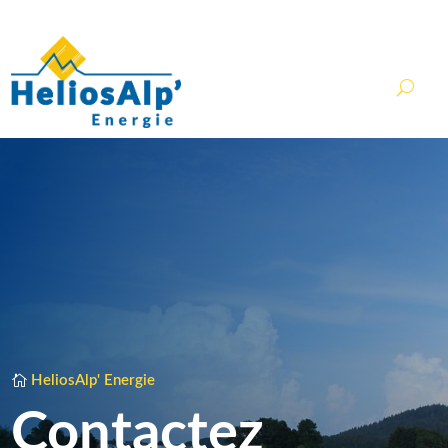
contact@heliosalp.fr
HeliosAlp' Energie
Contactez