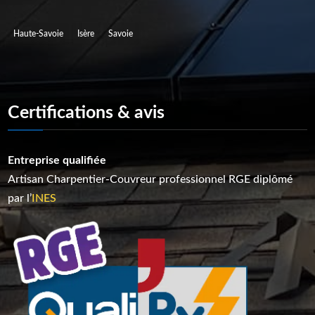
Zones d’installations
Haute-Savoie
Isère
Savoie
Certifications & avis
Entreprise qualifiée
Artisan C
harpentier-Couvreur p
rofessionnel RGE diplômé
par l’
INES