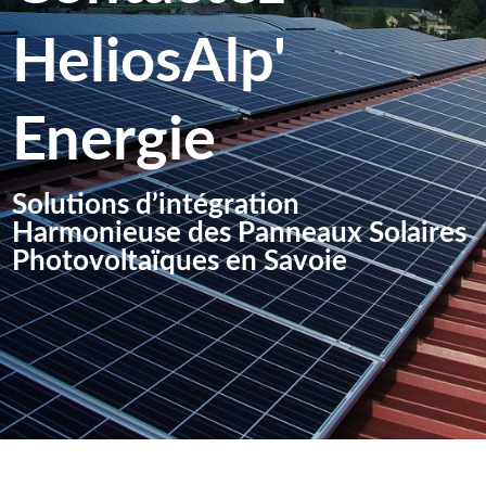
HeliosAlp'
Energie
Solutions d’i
ntégration
Harmonieuse des Panneaux Solaires
Photovoltaïques en Savoie