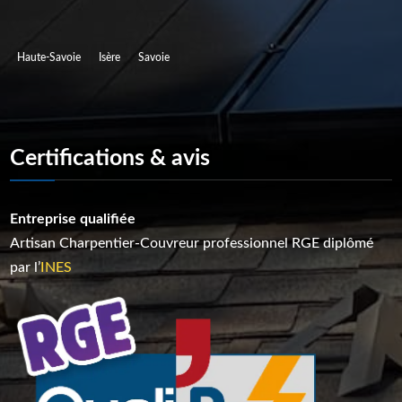
Zones d’installations
Haute-Savoie
Isère
Savoie
Certifications & avis
Entreprise qualifiée
Artisan C
harpentier-Couvreur p
rofessionnel RGE diplômé
par l’
INES