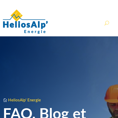
contact@heliosalp.fr
HeliosAlp' Energie
FAQ, Blog et