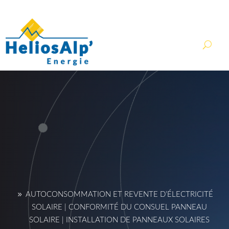
contact@heliosalp.fr
AUTOCONSOMMATION ET REVENTE D’ÉLECTRICITÉ
SOLAIRE | CONFORMITÉ DU CONSUEL PANNEAU
SOLAIRE | INSTALLATION DE PANNEAUX SOLAIRES