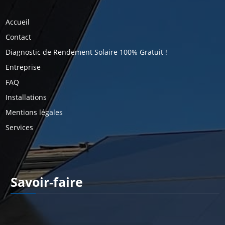
Pages
Accueil
Contact
Diagnostic de Rendement Solaire 100% Gratuit !
Entreprise
FAQ
Installations
Mentions légales
Services
Savoir-faire
Catégories De Projets