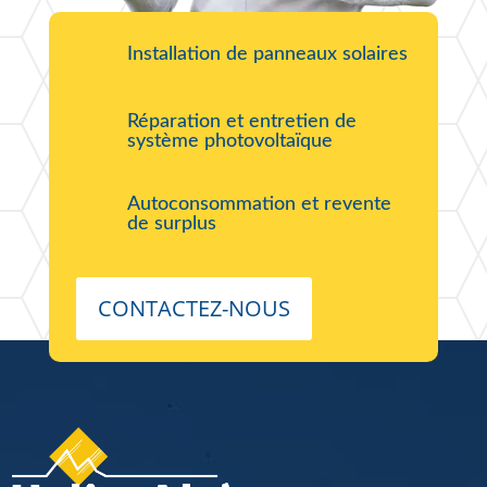
Installation de panneaux solaires
Réparation et entretien de
système photovoltaïque
Autoconsommation et revente
de surplus
CONTACTEZ-NOUS